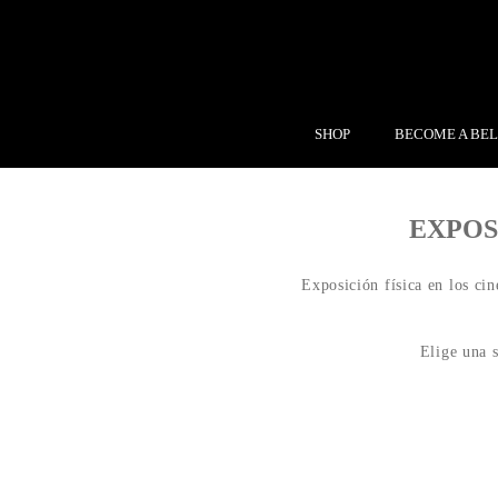
SHOP
BECOME A BEL
EXPOS
Exposición física en los cin
Elige una s