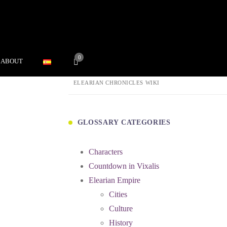
0
ABOUT
ELEARIAN CHRONICLES WIKI
GLOSSARY CATEGORIES
Characters
Countdown in Vixalis
Elearian Empire
Cities
Culture
History