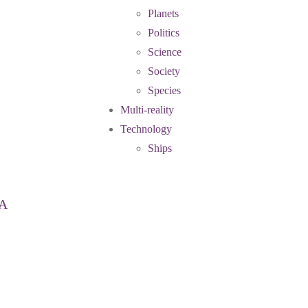
Planets
Politics
Science
Society
Species
Multi-reality
Technology
Ships
A