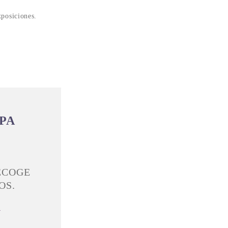
xposiciones.
PA
ECOGE
OS.
A